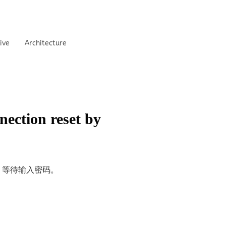
ive
Architecture
ction reset by
等待输入密码。