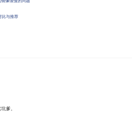
ac 下载镜像缓慢的问题
对比与推荐
实坑爹。