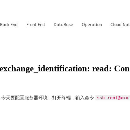
Back End
Front End
DataBase
Operation
Cloud Nat
nge_identification: read: Conne
，今天要配置服务器环境，打开终端，输入命令
ssh root@xxx