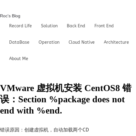
Roc's Blog
Record Life
Solution
Back End
Front End
DataBase
Operation
Cloud Native
Architecture
About Me
VMware 虚拟机安装 CentOS8 错
误：Section %package does not
end with %end.
错误原因：创建虚拟机，自动加载两个CD