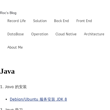
Roc's Blog
Record Life
Solution
Back End
Front End
DataBase
Operation
Cloud Native
Architecture
About Me
Java
1. Java 的安装
Debian/Ubuntu 服务安装 JDK 8
2. Java 学习