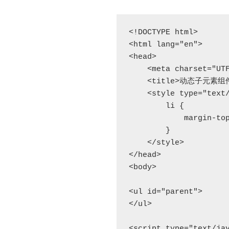
<!DOCTYPE html>

<html lang="en">

<head>

    <meta charset="UTF-8">

    <title>动态子元素组件点击</title>

    <style type="text/css">

        li {

            margin-top: 10px;

        }

    </style>

</head>

<body>

<ul id="parent">

</ul>

<script type="text/jav