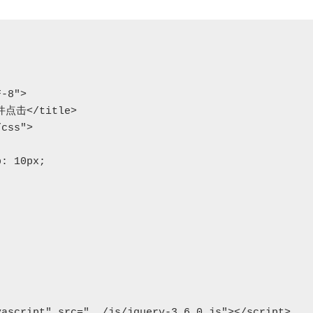
ascript" src="../js/jquery-3.6.0.js"></script>
