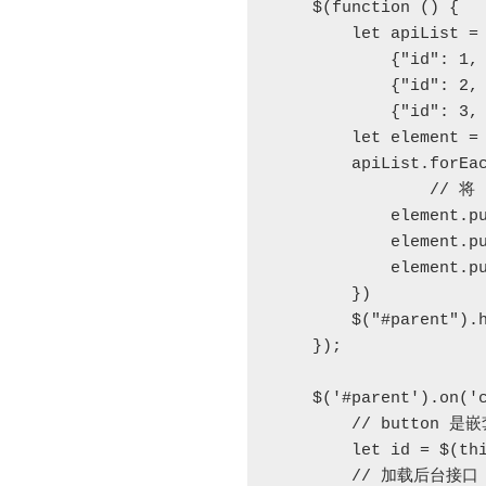
    $(function () {

        let apiList = [

            {"id": 1, "title": "我是Roc1"},

            {"id": 2, "title": "我是Roc2"},

            {"id": 3, "title": "我是Roc3"}]

        let element = [];

        apiList.forEach((item, index) => {

        	// 将 id 保存在 li 元素中。

            element.push("<li data-id='" + item.id + "'>" + item.title);

            element.push("<button>详情</button>")

            element.push("</li>");

        })

        $("#parent").html(element.join(''));

    });

    $('#parent').on('click','button',function () {

    	// button 是嵌套在 li 中的，所以这里需要使用 parent() 找到 li

        let id = $(this).parent().data("id");

        // 加载后台接口
