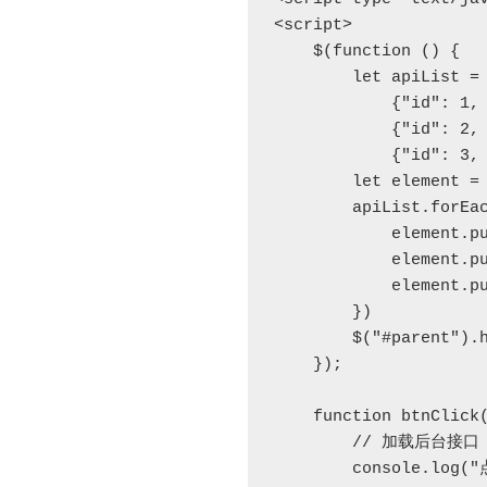
<script>

    $(function () {

        let apiList = [

            {"id": 1, "title": "我是Roc1"},

            {"id": 2, "title": "我是Roc2"},

            {"id": 3, "title": "我是Roc3"}]

        let element = [];

        apiList.forEach((item, index) => {

            element.push("<li>" + item.title);

            element.push("<button onclick='btnClick(" + item.id + ")'>详情</button>")

            element.push("</li>");

        })

        $("#parent").html(element.join(''));

    });

    function btnClick(id) {

        // 加载后台接口

        console.log("点击的 id : " + id)
