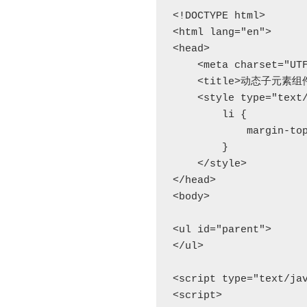
<!DOCTYPE html>

<html lang="en">

<head>

    <meta charset="UTF-8">

    <title>动态子元素组件点击</title>

    <style type="text/css">

        li {

            margin-top: 10px;

        }

    </style>

</head>

<body>

<ul id="parent">

</ul>

<script type="text/jav
<script>
