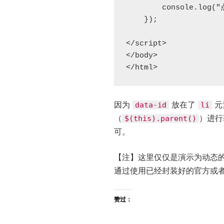
        console.log("点击的 id : " + id)

    });

</script>

</body>

</html>
因为
放在了
元
data-id
li
（
）进行
$(this).parent()
可。
【注】这里仅仅是演示为动态
通过使用已经封装好的官方或
赞过：