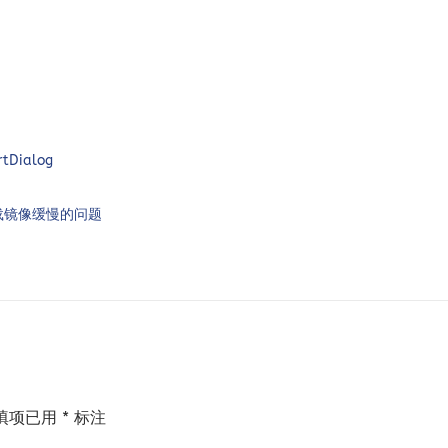
rtDialog
ac 下载镜像缓慢的问题
填项已用
*
标注