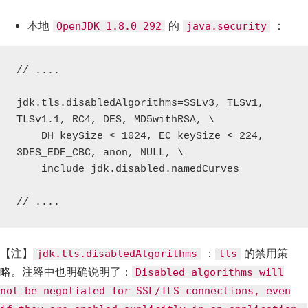
本地
的
：
OpenJDK 1.8.0_292
java.security
// ....

jdk.tls.disabledAlgorithms=SSLv3, TLSv1, 
TLSv1.1, RC4, DES, MD5withRSA, \

    DH keySize < 1024, EC keySize < 224, 
3DES_EDE_CBC, anon, NULL, \

    include jdk.disabled.namedCurves

// ....
【注】
：
的禁用策
jdk.tls.disabledAlgorithms
tls
略。注释中也明确说明了：
Disabled algorithms will
not be negotiated for SSL/TLS connections, even