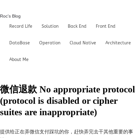
Roc's Blog
Record Life
Solution
Back End
Front End
DataBase
Operation
Cloud Native
Architecture
About Me
微信退款 No appropriate protocol
(protocol is disabled or cipher
suites are inappropriate)
提供给正在弄微信支付踩坑的你，赶快弄完去干其他重要的事