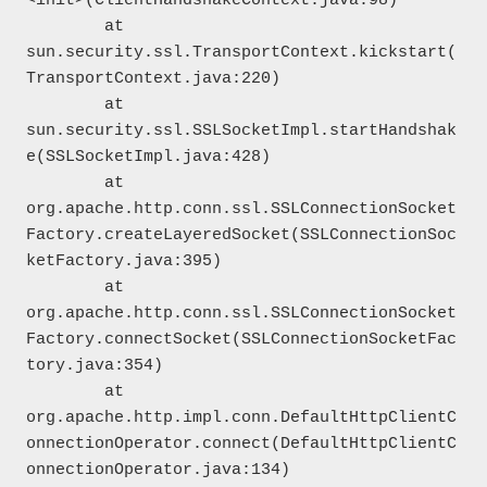
<init>(ClientHandshakeContext.java:98)

	at 
sun.security.ssl.TransportContext.kickstart(
TransportContext.java:220)

	at 
sun.security.ssl.SSLSocketImpl.startHandshak
e(SSLSocketImpl.java:428)

	at 
org.apache.http.conn.ssl.SSLConnectionSocket
Factory.createLayeredSocket(SSLConnectionSoc
ketFactory.java:395)

	at 
org.apache.http.conn.ssl.SSLConnectionSocket
Factory.connectSocket(SSLConnectionSocketFac
tory.java:354)

	at 
org.apache.http.impl.conn.DefaultHttpClientC
onnectionOperator.connect(DefaultHttpClientC
onnectionOperator.java:134)
