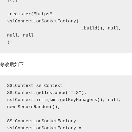
y())

.register("https", 
sslConnectionSocketFactory)

                            .build(), null, 
null, null

);
修改后如下：
SSLContext sslContext = 
SSLContext.getInstance("TLS");

sslContext.init(kmf.getKeyManagers(), null, 
new SecureRandom());

SSLConnectionSocketFactory 
sslConnectionSocketFactory = 
