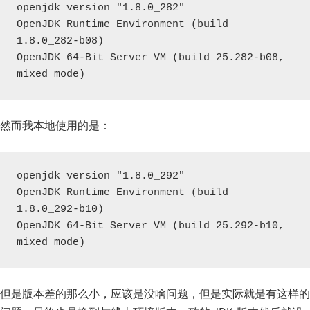
openjdk version "1.8.0_282"

OpenJDK Runtime Environment (build 
1.8.0_282-b08)

OpenJDK 64-Bit Server VM (build 25.282-b08, 
mixed mode)
然而我本地使用的是：
openjdk version "1.8.0_292"

OpenJDK Runtime Environment (build 
1.8.0_292-b10)

OpenJDK 64-Bit Server VM (build 25.292-b10, 
mixed mode)
但是版本差的那么小，应该是没啥问题，但是实际就是有这样的