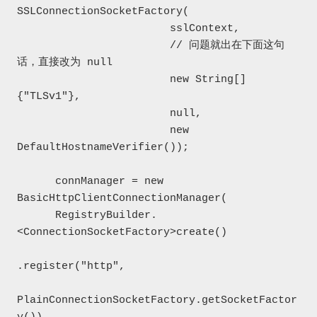
SSLConnectionSocketFactory(

                        sslContext,

                        // 问题就出在下面这句
话，直接改为 null

                        new String[]
{"TLSv1"},

                        null,

                        new 
DefaultHostnameVerifier());

      connManager = new 
BasicHttpClientConnectionManager(

      RegistryBuilder.
<ConnectionSocketFactory>create()

.register("http",

PlainConnectionSocketFactory.getSocketFactor