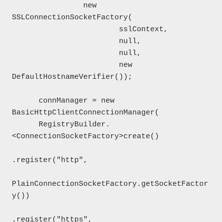
                new 
SSLConnectionSocketFactory(

                        sslContext,

                        null,

                        null,

                        new 
DefaultHostnameVerifier());

      connManager = new 
BasicHttpClientConnectionManager(

      RegistryBuilder.
<ConnectionSocketFactory>create()

.register("http",

PlainConnectionSocketFactory.getSocketFactor
y())

.register("https", 