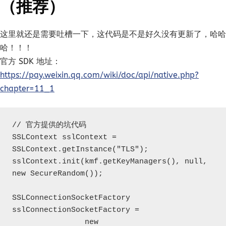
（推荐）
这里就还是需要吐槽一下，这代码是不是好久没有更新了，哈哈
哈！！！
官方 SDK 地址：
https://pay.weixin.qq.com/wiki/doc/api/native.php?
chapter=11_1
// 官方提供的坑代码

SSLContext sslContext = 
SSLContext.getInstance("TLS");

sslContext.init(kmf.getKeyManagers(), null, 
new SecureRandom());

SSLConnectionSocketFactory 
sslConnectionSocketFactory = 

                new 