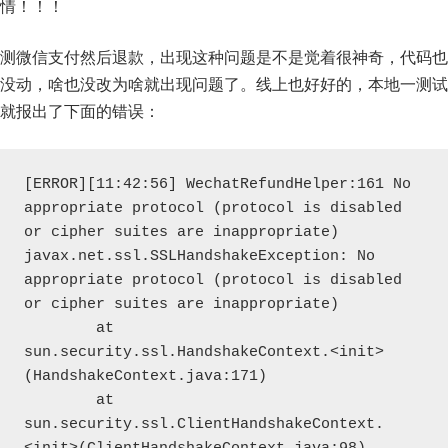
情！！！
测微信支付然后退款，出现这种问题是不是觉着很神奇，代码也
没动，啥也没改为啥就出现问题了。线上也好好的，本地一测试
就报出了下面的错误：
[ERROR][11:42:56] WechatRefundHelper:161 No 
appropriate protocol (protocol is disabled 
or cipher suites are inappropriate)

javax.net.ssl.SSLHandshakeException: No 
appropriate protocol (protocol is disabled 
or cipher suites are inappropriate)

	at 
sun.security.ssl.HandshakeContext.<init>
(HandshakeContext.java:171)

	at 
sun.security.ssl.ClientHandshakeContext.