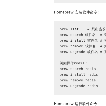
Homebrew 安装软件命令:
brew list    # 列出当
brew search 软件名  #
brew install 软件名 #
brew remove 软件名  #
brew upgrade 软件名 #
例如操作redis： 

brew search redis

brew install redis

brew remove redis

brew upgrade redis 
Homebrew 运行软件命令: