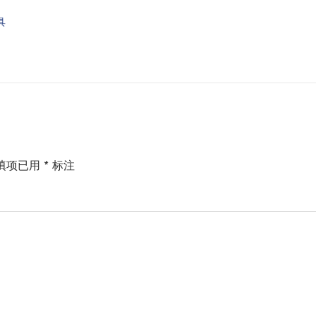
具
填项已用
*
标注