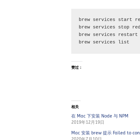
brew services start r
brew services stop re
brew services restart
brew services list
赞过：
相关
在 Mac 下安装 Node 与 NPM
2019年12月19日
Mac 安装 brew 提示 Failed to co
2020年7月10日