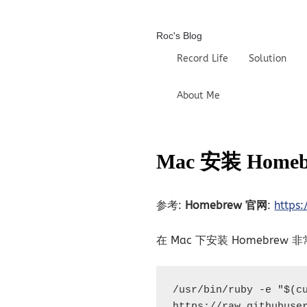
Roc's Blog
Record Life
Solution
About Me
Mac 安装 Hom
参考:
Homebrew 官网
:
https
在 Mac 下安装 Homebr
/usr/bin/ruby -e "$(cu
https://raw.githubuse