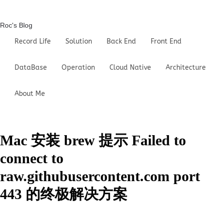
Roc's Blog
Record Life
Solution
Back End
Front End
DataBase
Operation
Cloud Native
Architecture
About Me
Mac 安装 brew 提示 Failed to
connect to
raw.githubusercontent.com port
443 的终极解决方案